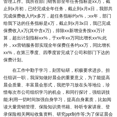
管理工作。我所在部门销售部全年任务指标是xx万，截
止到x月初，已经完成全年任务，截止到x月x日，我部共
完成保费收入约x多万，超任务指标约x%，;xx年，部门
给我下达的任务指标是x万，截止到x月3x日，我已完成
保费收入x万(其中含x万)，排除xx新增业务按xx万计
算，超出计划指标xx%，于xx年xx万同比增长xx%;此
外，xx营销服务部实现全年保费任务约xx万，同比增长
xx%，在第三季度、四季度皆完成了公司和部门下达的
保费计划。
在工作中勤于学习，刻苦钻研，积极要求进步。担
任组训一职，我深知做好晨会的重要意义，为了能提高
晨会质量、丰富晨会形式，我把学习放在头等地位，珍
惜每次市公司组织学习的机会，和同行探讨，强组训技
能;利用一切时间加强自身学习，提高自身素质，比如阅
读大量营销管理、保险知识类书籍、聆听专家讲座、登
录保险相关网站收集资料、研究ppt制作等;为了保证晨会