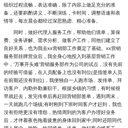
组织过程流畅，表达准确，除了内容上做足充分的准
备，还要斟酌讲义，不断演练，卡时间，调整语速和表
情等，每次晨会都经过深思熟虑、精心准备。
同时，做好代理人服务工作，帮助他们填单，算保
费、业务讲解、需求分析、做客户工作，同他们建立了
良好关系，也为我去xx营销部工作奠定了基础。xx营销
服务部挂牌营业后，我全身心地投入到基层营销工作
中，‘万事开头难’营销服务部作为公司的试点，没有先前
的经验可借鉴，在人员配备上也没有到位(是指签单人员
在前期还没有到位)，我便独自一人跑市场、发传单、拜
访客户、内勤外勤兼职干。根据乡镇的习惯，有时候很
早就赶去，发完传单后再赶回营销部签单，遇到周末，
一天就跑几个场镇;有时刚到下班时间客户才赶到，我也
没有拒绝更没有埋怨，热情周到的为客户办理好业务
后，才伴着夜色拖着疲惫的身体回到家中;同时还陪同代