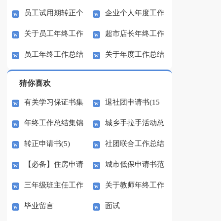
员工试用期转正个
企业个人年度工作
作总结
结
关于员工年终工作
超市店长年终工作
人工作总结
总结
员工年终工作总结
关于年度工作总结
总结汇总九篇
总结
范文汇编八篇
猜你喜欢
有关学习保证书集
退社团申请书(15
年终工作总结集锦
城乡手拉手活动总
锦10篇
篇)
转正申请书(5)
社团联合工作总结
六篇
结
【必备】住房申请
城市低保申请书范
三年级班主任工作
关于教师年终工作
书集合五篇
文汇总10篇
毕业留言
面试
总结
总结4篇